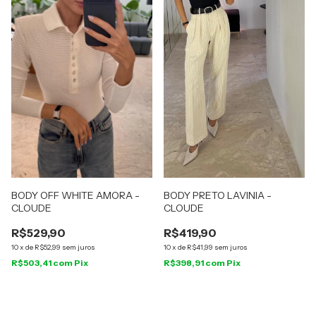
BODY OFF WHITE AMORA -
BODY PRETO LAVINIA -
CLOUDE
CLOUDE
R$529,90
R$419,90
10
x
de
R$52,99
sem juros
10
x
de
R$41,99
sem juros
R$503,41
com
Pix
R$398,91
com
Pix