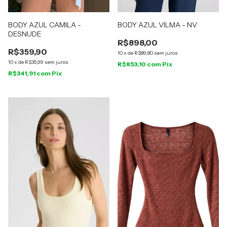
BODY AZUL CAMILA -
BODY AZUL VILMA - NV
DESNUDE
R$898,00
R$359,90
10
x
de
R$89,80
sem juros
10
x
de
R$35,99
sem juros
R$853,10
com
Pix
R$341,91
com
Pix