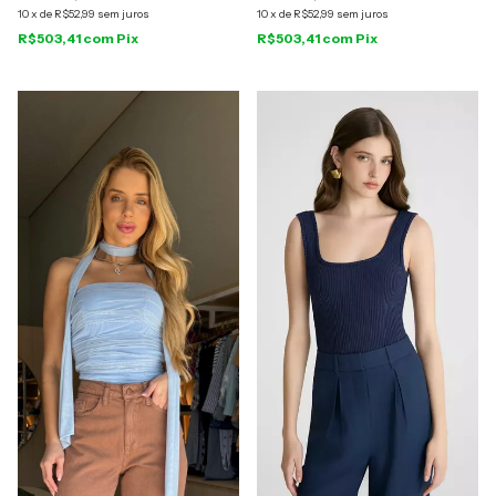
10
x
de
R$52,99
sem juros
10
x
de
R$52,99
sem juros
R$503,41
com
Pix
R$503,41
com
Pix