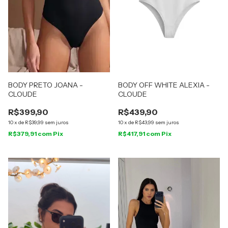
BODY PRETO JOANA -
BODY OFF WHITE ALEXIA -
CLOUDE
CLOUDE
R$399,90
R$439,90
10
x
de
R$39,99
sem juros
10
x
de
R$43,99
sem juros
R$379,91
com
Pix
R$417,91
com
Pix