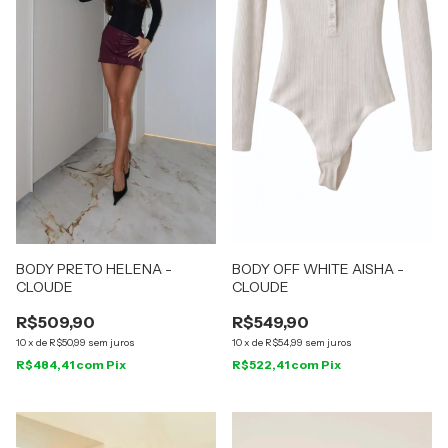
BODY PRETO HELENA -
BODY OFF WHITE AISHA -
CLOUDE
CLOUDE
R$509,90
R$549,90
10
x
de
R$50,99
sem juros
10
x
de
R$54,99
sem juros
R$484,41
com
Pix
R$522,41
com
Pix