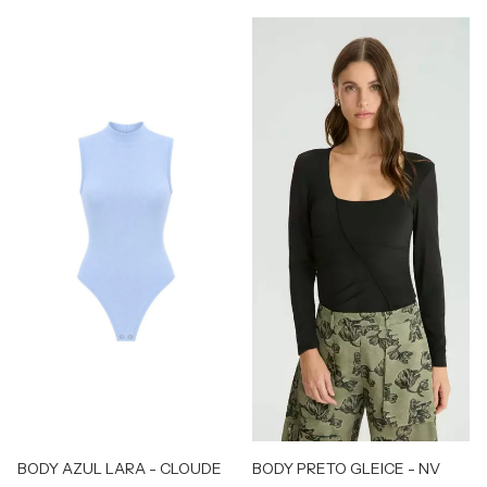
BODY AZUL LARA - CLOUDE
BODY PRETO GLEICE - NV