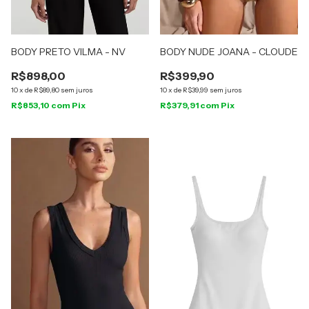
BODY PRETO VILMA - NV
BODY NUDE JOANA - CLOUDE
R$898,00
R$399,90
10
x
de
R$89,80
sem juros
10
x
de
R$39,99
sem juros
R$853,10
com
Pix
R$379,91
com
Pix