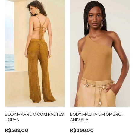
BODY MARROM COM PAETES
BODY MALHA UM OMBRO -
- OPEN
ANIMALE
R$589,00
R$398,00