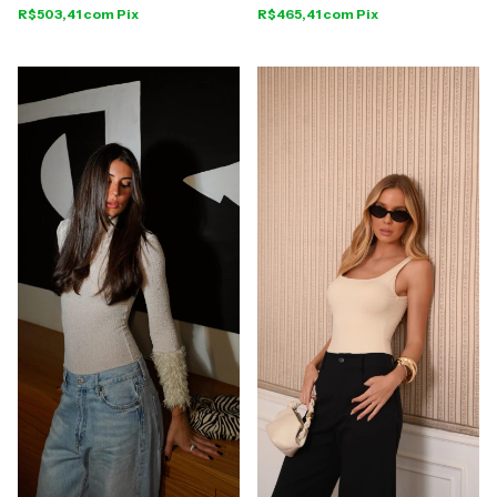
R$503,41
com
Pix
R$465,41
com
Pix