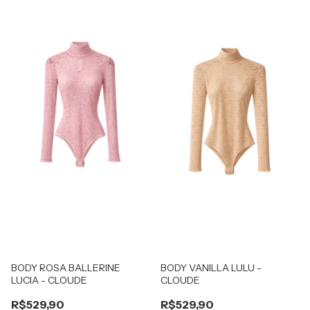
BODY ROSA BALLERINE
BODY VANILLA LULU -
LUCIA - CLOUDE
CLOUDE
R$529,90
R$529,90