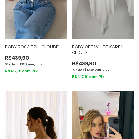
BODY ROSA PRI - CLOUDE
BODY OFF WHITE KAREN -
CLOUDE
R$439,90
R$439,90
10
x
de
R$43,99
sem juros
10
x
de
R$43,99
sem juros
R$417,91
com
Pix
R$417,91
com
Pix