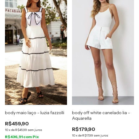
body maio laço - luzia fazzolli
body off white canelado lia -
Aquarella
R$459,90
R$179,90
10
x
de
R$45,99
sem juros
10
x
de
R$17,99
sem juros
R$436,91
com
Pix