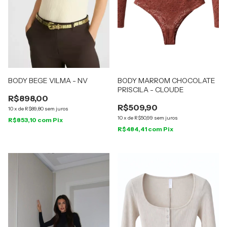
BODY BEGE VILMA - NV
BODY MARROM CHOCOLATE
PRISCILA - CLOUDE
R$898,00
R$509,90
10
x
de
R$89,80
sem juros
10
x
de
R$50,99
sem juros
R$853,10
com
Pix
R$484,41
com
Pix